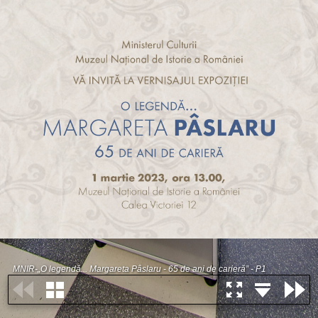
MNIR-„O legendă... Margareta Pâslaru - 65 de ani de carieră” - P1