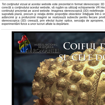
Tot conţinutul vizual al acestui website este prezentat in format stereoscopic 
corectă a conţinutului acestui website, vă rugăm sa utilizaţi echipamente VR He
continutul prezentat pe acest website. Imaginea stereoscopică (3D) redefineşte 
suprafată plană, precum şi relaţia dintre proporţiile obiectelor înfaţişate într
adâncimii şi a profunzimii imaginii se realizează subiectiv pentru fiecare privito
stereoscopica (3D) creează, prin efectul iluziei optice, senzaţia de apropiere,
experimentării fizice a unor lucruri aflate la depărtare.