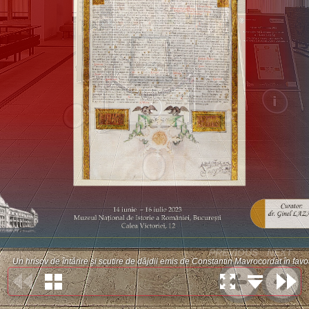
PREVIOUS
NEXT
Un hrisov de întărire și scutire de dăjdii emis de Constantin Mavrocordat în f