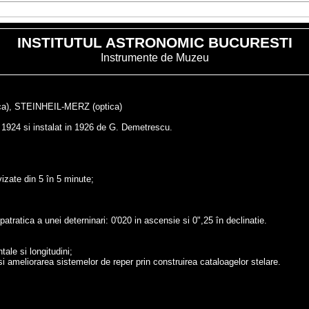
INSTITUTUL ASTRONOMIC BUCURESTI
I
nstrumente de Muzeu
ca), STEINHEIL-MERZ (optica)
n 1924 si instalat in 1926 de G. Demetrescu.
izate din 5 în 5 minute;
atratica a unei deterninari: 0'020 in ascensie si 0",25 în declinatie.
ale si longitudini;
i ameliorarea sistemelor de reper prin construirea cataloagelor stelare.