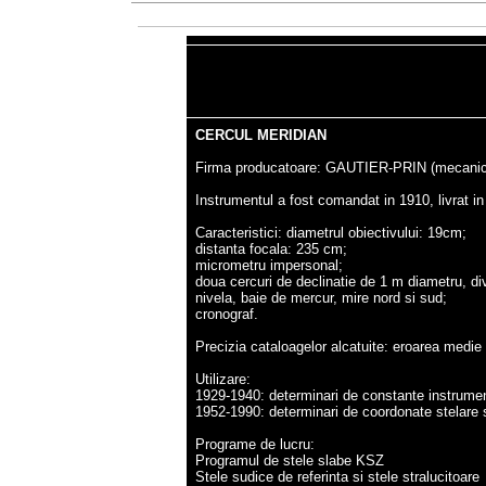
CERCUL
MERIDIAN
Firma producatoare: GAUTIER-PRIN (mecani
Instrumentul a fost comandat in 1910, livrat i
Caracteristici: diametrul obiectivului: 19cm;
distanta focala: 235 cm;
micrometru impersonal;
doua cercuri de declinatie de 1 m diametru, div
nivela, baie de mercur, mire nord si sud;
cronograf.
Precizia cataloagelor alcatuite: eroarea medie p
Utilizare:
1929-1940: determinari de constante instrument
1952-1990: determinari de coordonate stelare s
Programe de lucru:
Programul de stele slabe KSZ
Stele sudice de referinta si stele stralucitoare