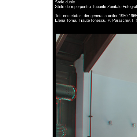
Stele duble
Stele de reperpentru Tuburile Zenitale Fotogra
Toti cercetatorii din generatia anilor 1950-19
Elena Toma, Traute Ionescu, P. Paraschiv, I. 