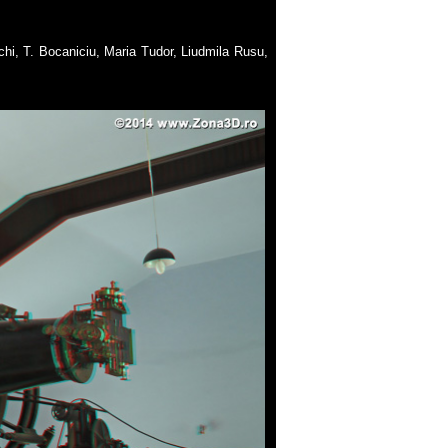
schi, T. Bocaniciu, Maria Tudor, Liudmila Rusu,