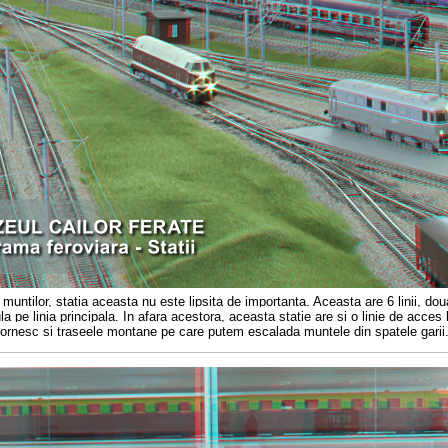
muntilor, statia aceasta nu este lipsita de importanta. Aceasta are 6 linii, doua 
rcula pe linia principala. In afara acestora, aceasta statie are si o linie de acces
ci pornesc si traseele montane pe care putem escalada muntele din spatele garii