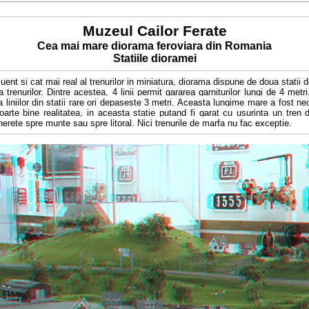
Muzeul Cailor Ferate
Cea mai mare diorama feroviara din Romania
Statiile dioramei
fluent si cat mai real al trenurilor in miniatura, diorama dispune de doua statii 
a trenurilor. Dintre acestea, 4 linii permit gararea garniturilor lungi de 4 met
 liniilor din statii rare ori depaseste 3 metri. Aceasta lungime mare a fost ne
oarte bine realitatea, in aceasta statie putand fi garat cu usurinta un tren
nerete spre munte sau spre litoral. Nici trenurile de marfa nu fac exceptie.