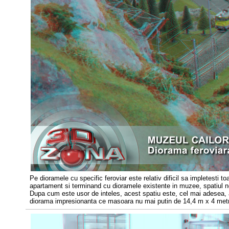
Pe dioramele cu specific feroviar este relativ dificil sa impletesti 
apartament si terminand cu dioramele existente in muzee, spatiul n
Dupa cum este usor de inteles, acest spatiu este, cel mai adesea, 
diorama impresionanta ce masoara nu mai putin de 14,4 m x 4 metr