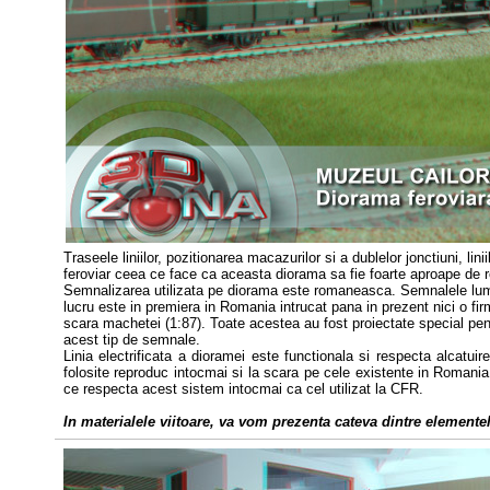
Traseele liniilor, pozitionarea macazurilor si a dublelor jonctiuni, li
feroviar ceea ce face ca aceasta diorama sa fie foarte aproape de re
Semnalizarea utilizata pe diorama este romaneasca. Semnalele lumino
lucru este in premiera in Romania intrucat pana in prezent nici o 
scara machetei (1:87). Toate acestea au fost proiectate special pe
acest tip de semnale.
Linia electrificata a dioramei este functionala si respecta alcatuir
folosite reproduc intocmai si la scara pe cele existente in Romania.
ce respecta acest sistem intocmai ca cel utilizat la CFR.
In materialele viitoare, va vom prezenta cateva dintre elementel