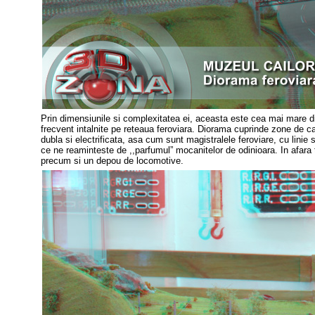
Prin dimensiunile si complexitatea ei, aceasta este cea mai mare d
frecvent intalnite pe reteaua feroviara. Diorama cuprinde zone de ca
dubla si electrificata, asa cum sunt magistralele feroviare, cu linie 
ce ne reaminteste de ,,parfumul” mocanitelor de odinioara. In afara tr
precum si un depou de locomotive.